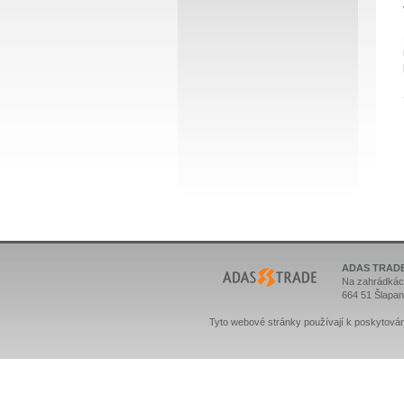
ADAS TRADE 
Na zahrádkác
664 51 Šlapan
Tyto webové stránky používají k poskytová