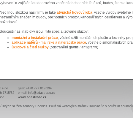
vybavení a zajištění outdoorového značení obchodních řetězců, budov, firem a kanc
Nedílnou složkou naší firmy je také
atypická kovovýroba
, včetně výroby světelné 
netradičním značením budov, obchodních prostor, kancelářských celků/firem a výrob
požadavků.
Součástí naší nabídky jsou i tyto specializované služby:
montážní a instalační práce
, včetně užití montážních plošin a techniky p
aplikace nátěrů
- malířské a natěračské práce
, včetně písmomalířských pra
úklidové a čistí služby
(odstranění graffiti / antigraffiti)
s.r.o.
gsm: +470 777 819 294
h 1715/32
e-mail:
info@adastrade.cz
ice
www.adastrade.cz
ní svých služeb soubory Cookies. Používá webových stránek souhlasíte s použitím souborů