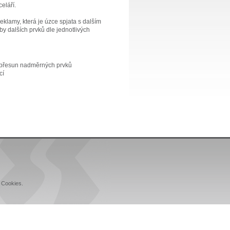
eláří.
reklamy, která je úzce spjata s dalším
y dalších prvků dle jednotlivých
ro přesun nadměrných prvků
cí
 Cookies.