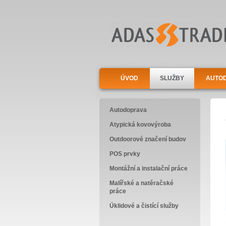
ÚVOD
SLUŽBY
AUTO
Autodoprava
Atypická kovovýroba
Outdoorové značení budov
POS prvky
Montážní a instalační práce
Malířské a natěračské
práce
Úklidové a čistící služby